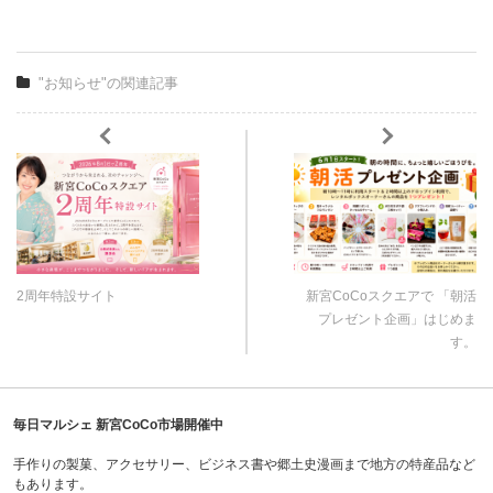
"お知らせ"の関連記事
2周年特設サイト
新宮CoCoスクエアで 「朝活
プレゼント企画」はじめま
す。
毎日マルシェ 新宮CoCo市場開催中
手作りの製菓、アクセサリー、ビジネス書や郷土史漫画まで地方の特産品など
もあります。