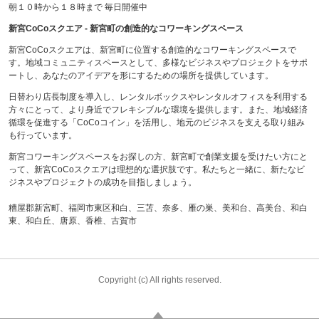
朝１０時から１８時まで 毎日開催中
新宮CoCoスクエア - 新宮町の創造的なコワーキングスペース
新宮CoCoスクエアは、新宮町に位置する創造的なコワーキングスペースで
す。地域コミュニティスペースとして、多様なビジネスやプロジェクトをサポ
ートし、あなたのアイデアを形にするための場所を提供しています。
日替わり店長制度を導入し、レンタルボックスやレンタルオフィスを利用する
方々にとって、より身近でフレキシブルな環境を提供します。また、地域経済
循環を促進する「CoCoコイン」を活用し、地元のビジネスを支える取り組み
も行っています。
新宮コワーキングスペースをお探しの方、新宮町で創業支援を受けたい方にと
って、新宮CoCoスクエアは理想的な選択肢です。私たちと一緒に、新たなビ
ジネスやプロジェクトの成功を目指しましょう。
糟屋郡新宮町、福岡市東区和白、三苫、奈多、雁の巣、美和台、高美台、和白
東、和白丘、唐原、香椎、古賀市
Copyright (c) All rights reserved.