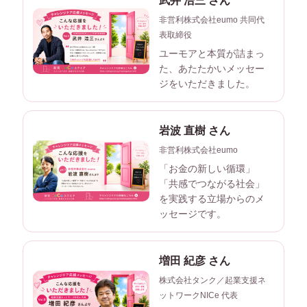
武井 浩三 さん
非営利株式会社eumo 共同代
表取締役
ユーモアと本質が詰まっ
た、あたたかいメッセー
ジをいただきました。
岩波 直樹 さん
非営利株式会社eumo
「お金の新しい循環」
「共感でつながる社会」
を実践する立場からのメ
ッセージです。
増田 紀彦 さん
株式会社タンク／起業支援ネ
ットワークNICe 代表