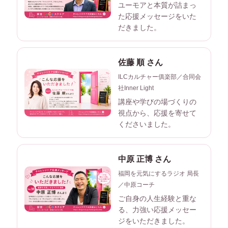
ユーモアと本質が詰まっ
た応援メッセージをいた
だきました。
佐藤 順 さん
ILCカルチャー俱楽部／合同会
社Inner Light
講座や学びの場づくりの
視点から、応援を寄せて
くださいました。
中原 正博 さん
福岡を元気にするラジオ 局長
／中原コーチ
ご自身の人生経験と重な
る、力強い応援メッセー
ジをいただきました。