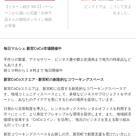
【リターン紹介 Vol.2】バーレ
ピンクドアは、こうして生ま
ーンから届いた応援！白井千
れました。
晶さんの個別オンライン相談
が登場
毎日マルシェ 新宮CoCo市場開催中
手作りの製菓、アクセサリー、ビジネス書や郷土史漫画まで地方の特産品など
もあります。
朝１０時から１８時まで 毎日開催中
新宮CoCoスクエア - 新宮町の創造的なコワーキングスペース
新宮CoCoスクエアは、新宮町に位置する創造的なコワーキングスペースで
す。地域コミュニティスペースとして、多様なビジネスやプロジェクトをサポ
ートし、あなたのアイデアを形にするための場所を提供しています。
日替わり店長制度を導入し、レンタルボックスやレンタルオフィスを利用する
方々にとって、より身近でフレキシブルな環境を提供します。また、地域経済
循環を促進する「CoCoコイン」を活用し、地元のビジネスを支える取り組み
も行っています。
新宮コワーキングスペースをお探しの方、新宮町で創業支援を受けたい方にと