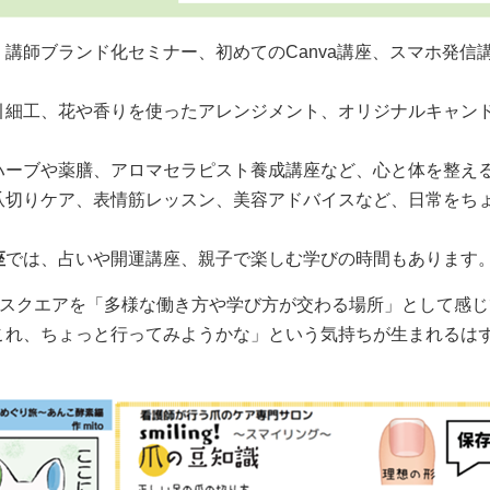
、講師ブランド化セミナー、初めてのCanva講座、スマホ発信
引細工、花や香りを使ったアレンジメント、オリジナルキャン
ハーブや薬膳、アロマセラピスト養成講座など、心と体を整え
爪切りケア、表情筋レッスン、美容アドバイスなど、日常をち
座
では、占いや開運講座、親子で楽しむ学びの時間もあります
oスクエアを「多様な働き方や学び方が交わる場所」として感
これ、ちょっと行ってみようかな」という気持ちが生まれるは