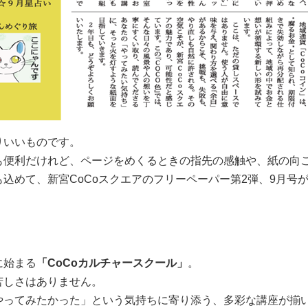
りいいものです。
も便利だけれど、ページをめくるときの指先の感触や、紙の向
込めて、新宮CoCoスクエアのフリーペーパー第2弾、9月号
に始まる
「CoCoカルチャースクール」
。
苦しさはありません。
やってみたかった」という気持ちに寄り添う、多彩な講座が揃