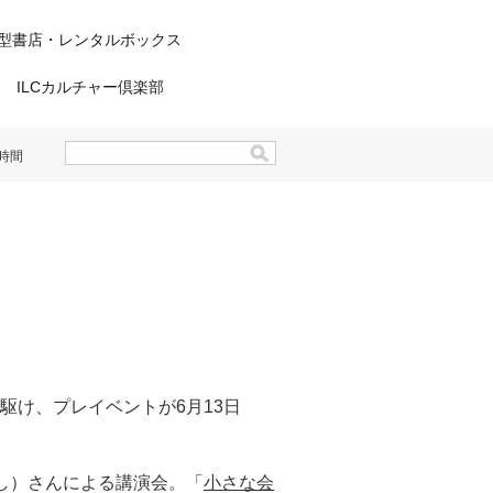
型書店・レンタルボックス
ILCカルチャー倶楽部
時間
先駆け、プレイベントが6月13日
し）さんによる講演会。「
小さな会