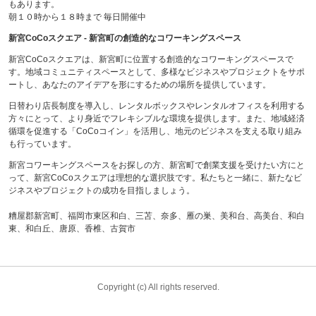
もあります。
朝１０時から１８時まで 毎日開催中
新宮CoCoスクエア - 新宮町の創造的なコワーキングスペース
新宮CoCoスクエアは、新宮町に位置する創造的なコワーキングスペースで
す。地域コミュニティスペースとして、多様なビジネスやプロジェクトをサポ
ートし、あなたのアイデアを形にするための場所を提供しています。
日替わり店長制度を導入し、レンタルボックスやレンタルオフィスを利用する
方々にとって、より身近でフレキシブルな環境を提供します。また、地域経済
循環を促進する「CoCoコイン」を活用し、地元のビジネスを支える取り組み
も行っています。
新宮コワーキングスペースをお探しの方、新宮町で創業支援を受けたい方にと
って、新宮CoCoスクエアは理想的な選択肢です。私たちと一緒に、新たなビ
ジネスやプロジェクトの成功を目指しましょう。
糟屋郡新宮町、福岡市東区和白、三苫、奈多、雁の巣、美和台、高美台、和白
東、和白丘、唐原、香椎、古賀市
Copyright (c) All rights reserved.