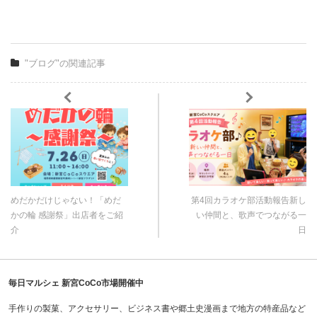
"ブログ"の関連記事
めだかだけじゃない！「めだ
第4回カラオケ部活動報告新し
かの輪 感謝祭」出店者をご紹
い仲間と、歌声でつながる一
介
日
毎日マルシェ 新宮CoCo市場開催中
手作りの製菓、アクセサリー、ビジネス書や郷土史漫画まで地方の特産品など