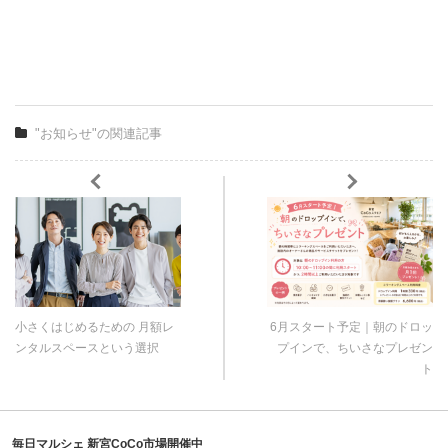
"お知らせ"の関連記事
小さくはじめるための 月額レ
6月スタート予定｜朝のドロッ
ンタルスペースという選択
プインで、ちいさなプレゼン
ト
毎日マルシェ 新宮CoCo市場開催中