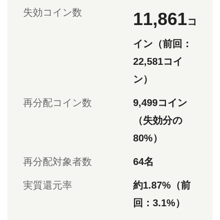
失効コイン数
11,861
コ
イン（前回：
22,581コイ
ン）
再分配コイン数
9,499コイン
（失効分の
80%）
再分配対象者数
64名
実質還元率
約1.87%（前
回：3.1%）