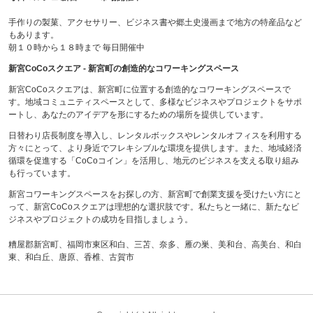
手作りの製菓、アクセサリー、ビジネス書や郷土史漫画まで地方の特産品など
もあります。
朝１０時から１８時まで 毎日開催中
新宮CoCoスクエア - 新宮町の創造的なコワーキングスペース
新宮CoCoスクエアは、新宮町に位置する創造的なコワーキングスペースで
す。地域コミュニティスペースとして、多様なビジネスやプロジェクトをサポ
ートし、あなたのアイデアを形にするための場所を提供しています。
日替わり店長制度を導入し、レンタルボックスやレンタルオフィスを利用する
方々にとって、より身近でフレキシブルな環境を提供します。また、地域経済
循環を促進する「CoCoコイン」を活用し、地元のビジネスを支える取り組み
も行っています。
新宮コワーキングスペースをお探しの方、新宮町で創業支援を受けたい方にと
って、新宮CoCoスクエアは理想的な選択肢です。私たちと一緒に、新たなビ
ジネスやプロジェクトの成功を目指しましょう。
糟屋郡新宮町、福岡市東区和白、三苫、奈多、雁の巣、美和台、高美台、和白
東、和白丘、唐原、香椎、古賀市