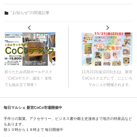
"お知らせ"の関連記事
折りたたみ式段ボールデスク
11月21日(金)22日(土)は、新宮
「CoCoデスク」誕生！ 女性
CoCoスクエアにて、にじいろ
でも組み立て簡単！
マルシェが開催されます。
毎日マルシェ 新宮CoCo市場開催中
手作りの製菓、アクセサリー、ビジネス書や郷土史漫画まで地方の特産品など
もあります。
朝１０時から１８時まで 毎日開催中